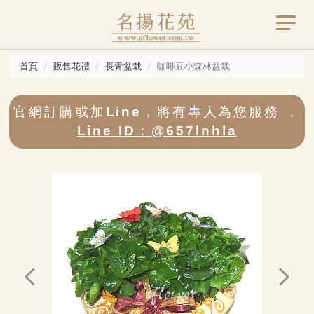
首頁
販售花禮
長青盆栽
咖啡豆小森林盆栽
官網訂購或加Line，將有專人為您服務 ，
Line ID：@657lnhla